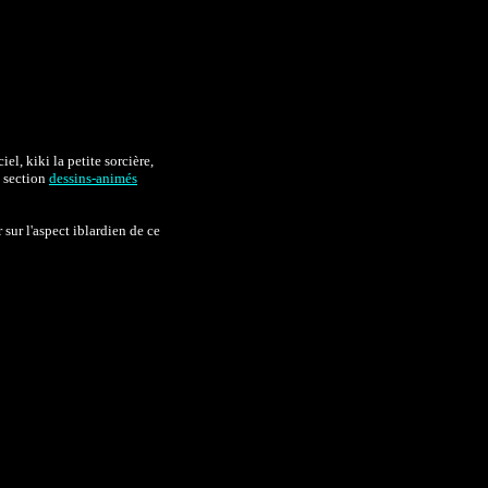
el, kiki la petite sorcière,
a section
dessins-animés
sur l'aspect iblardien de ce