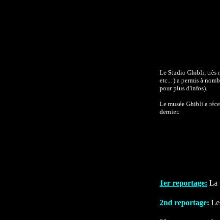
Le Studio Ghibli, très 
etc... ) a permis à nomb
pour plus d'infos).
Le musée Ghibli a réce
dernier.
1er reportage:
La 
2nd reportage:
Les